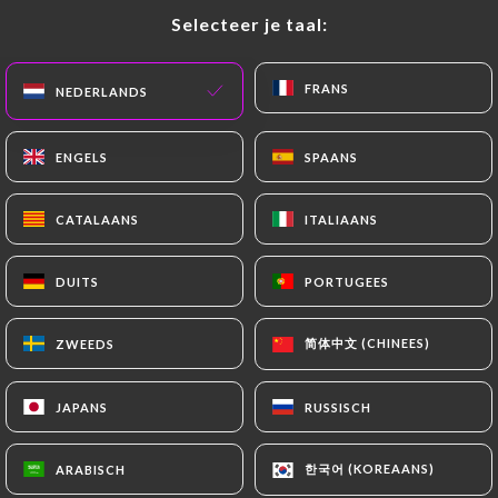
Selecteer je taal:
Selecteer je taal:
NL
MENU
FRANS
FRANS
NEDERLANDS
NEDERLANDS
ENGELS
ENGELS
SPAANS
SPAANS
/
HOME
CONTACT
CATALAANS
CATALAANS
ITALIAANS
ITALIAANS
Contact
DUITS
DUITS
PORTUGEES
PORTUGEES
简体中文 (CHINEES)
简体中文 (CHINEES)
ZWEEDS
ZWEEDS
JAPANS
JAPANS
RUSSISCH
RUSSISCH
EL Riadh
한국어 (KOREAANS)
한국어 (KOREAANS)
ARABISCH
ARABISCH