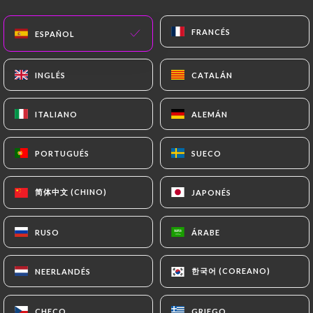
Las solicitudes de supresión de Datos Personales
estarán sujetas a las obligaciones impuestas a
FRANCÉS
FRANCÉS
ESPAÑOL
ESPAÑOL
https://elriadh-lille.fr
por la ley, en particular en
materia de conservación o archivo de documentos.
INGLÉS
INGLÉS
CATALÁN
CATALÁN
Por último, los Usuarios de
https://elriadh-lille.fr
pueden presentar una reclamación ante las
ITALIANO
ITALIANO
ALEMÁN
ALEMÁN
autoridades de control, y en particular ante la CNIL
(
https://www.cnil.fr/fr/plaintes
).
PORTUGUÉS
PORTUGUÉS
SUECO
SUECO
7.4 No comunicación de los datos personales
https://elriadh-lille.fr
se abstiene de tratar, alojar
简体中文 (CHINO)
简体中文 (CHINO)
JAPONÉS
JAPONÉS
o transferir la Información recogida de sus
Clientes a un país situado fuera de la Unión
RUSO
RUSO
ÁRABE
ÁRABE
Europea o reconocido como «no adecuado» por la
Comisión Europea sin informar previamente al
한국어 (COREANO)
한국어 (COREANO)
NEERLANDÉS
NEERLANDÉS
cliente. No obstante,
https://elriadh-lille.fr
sigue
siendo libre de elegir a sus subcontratistas
CHECO
CHECO
GRIEGO
GRIEGO