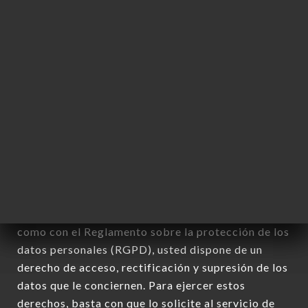
indirectamente, la identificación de las personas
físicas a las que se aplica» (artículo 4 de la ley n°
78-17 del 6 de enero de 1978).
12. Utilización de los datos en el marco
de la inscripción al boletín de noticias.
Datos recogidos con el fin de enviar ofertas
comerciales relativas a la marca EL RIADH. Los
datos recogidos podrán ser tratados por el
conjunto de las filiales y subfiliales de la sociedad.
De conformidad con la ley Informática y Libertad
del 6 de enero de 1978 y modificada en 2004, así
como con el Reglamento sobre la protección de los
datos personales (RGPD), usted dispone de un
derecho de acceso, rectificación y supresión de los
datos que le conciernen. Para ejercer estos
derechos, basta con que lo solicite al servicio de