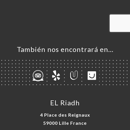
ERVA
IDO
ERÍA
EÑA
NÚ
También nos encontrará en…
ACTO
EL Riadh
4 Place des Reignaux
59000 Lille France