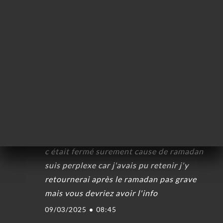
ー
était, certes de bonne qualité (agneau,
絡
poulet, boulettes) mais dans l'ensemble
nous étions déçus, pas à la hauteur de nos
attentes. De plus Le thé à la menthe n'était
pas bon (on ne sentait que le sucre), l'eau
de la carafe était chaude.
13/08/2025
•
08:33
janine s.の評価
J
1/5
c était fermé surement cause de ramadan
suis perplexe car j'avais pu retenir j'y
retournerai après le ramadan pas grave
mais vous devriez avoir l'info
09/03/2025
•
08:45