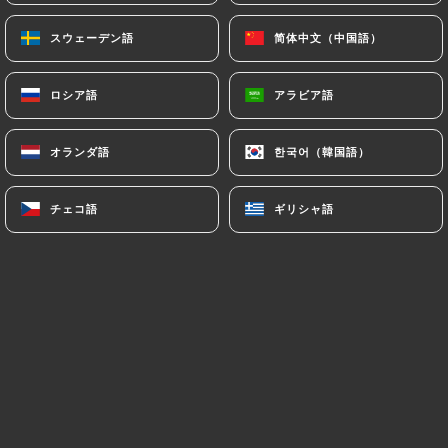
スウェーデン語
スウェーデン語
简体中文（中国語）
简体中文（中国語）
Christine O.の評価
C
ロシア語
ロシア語
アラビア語
アラビア語
5/5
Très chaleureux et convivial Familial on
オランダ語
オランダ語
한국어（韓国語）
한국어（韓国語）
est comme chez soi
26/05/2026
•
05:50
チェコ語
チェコ語
ギリシャ語
ギリシャ語
Yasin C.の評価
Y
5/5
Perfect! Vriendelijk personeel, i like it!
27/04/2026
•
10:36
Doriane R.の評価
D
5/5
Top on c’est vraiment régaler