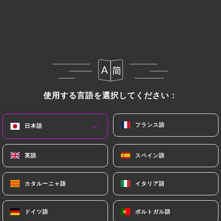
メニュー
JA
/
ホーム
レビュー
使用する言語を選択してください：
使用する言語を選択してください：
レビュー
フランス語
フランス語
日本語
日本語
英語
英語
スペイン語
スペイン語
20 Uniitiのレビュー
カタルーニャ語
カタルーニャ語
イタリア語
イタリア語
4.3 / 5
ドイツ語
ドイツ語
ポルトガル語
ポルトガル語
100%リアル、検証済みレビュー。